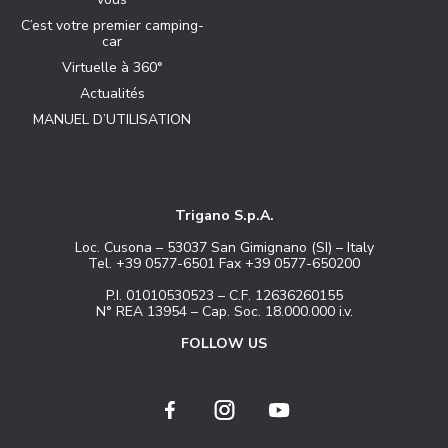
C’est votre premier camping-
car
Virtuelle à 360°
Actualités
MANUEL D’UTILISATION
Trigano S.p.A.
Loc. Cusona – 53037 San Gimignano (SI) – Italy
Tel. +39 0577-6501 Fax +39 0577-650200
P.I. 01010530523 – C.F. 12636260155
N° REA 13954 – Cap. Soc. 18.000.000 i.v.
FOLLOW US