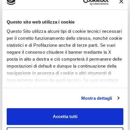
conseillera pour vous aider à faire le meilleur choix!
Retrouvez toutes les informations de la
Quinzaine du camping-
car
sur
son site Internet
.
Questo sito web utilizza i cookie
Le camping-car, la meilleure idée pour une
Questo Sito utilizza alcuni tipi di cookie tecnici necessari
vraie liberté!
per il corretto funzionamento dello stesso, nonché cookie
statistici e di Profilazione anche di terze parti. Se vuoi
Trouvez le concessionnaire le plus proche.
negare il consenso chiudere il banner mediante la X
posta in alto a destra e ciò comporterà il permanere delle
impostazioni di default e dunque la continuazione della
Partagez l’actualité sur les réseaux sociaux
navigazione in assenza di cookie o altri strumenti di
tracciamento diversi da quelli tecnici. Se vuoi accettare
tutti i cookie clicca su acconsento tutti, se invece vuoi
autonomamente selezionare i cookie da accettare clicca
Mostra dettagli
su acconsento selezionati. Se vuoi saperne di più clicca
Quinzaine du camping-car
qui. Cliccando sul tasto "Acconsento" permetti l'utilizzo
dei cookie.
Accetta tutti