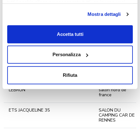
tutti i cookie clicca su acconsento tutti, se invece vuoi
autonomamente selezionare i cookie da accettare clicca
SLC
SALON DE BREST
Mostra dettagli
su acconsento selezionati. Se vuoi saperne di più clicca
qui. Cliccando sul tasto "Acconsento" permetti l'utilizzo
VANS ET LOISIRS
SALON DE ST
dei cookie.
ETIENNE
Accetta tutti
SLC
SALON
D’ANGERS
Personalizza
ypocamp jpg loisirs
salon nord de
france
Rifiuta
LEBRUN
salon nord de
france
ETS JACQUELINE 35
SALON DU
CAMPING CAR DE
RENNES