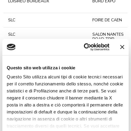
LOISIREO BORDEAUX
BORD EXPO
SLC
FOIRE DE CAEN
SLC
SALON NANTES
ROAD TRIP
LOISIREO AGEN
FESTIVAL D
AGEN
Questo sito web utilizza i cookie
PACIFIC AUTO
SALON DE BREST
Questo Sito utilizza alcuni tipi di cookie tecnici necessari
per il corretto funzionamento dello stesso, nonché cookie
SLC
SALON NANTES
statistici e di Profilazione anche di terze parti. Se vuoi
ROAD TRIP
negare il consenso chiudere il banner mediante la X
posta in alto a destra e ciò comporterà il permanere delle
SLC
SALON DE
PLOUAY
impostazioni di default e dunque la continuazione della
navigazione in assenza di cookie o altri strumenti di
SABADIN
SALON DE
tracciamento diversi da quelli tecnici. Se vuoi accettare
PERIGUEUX