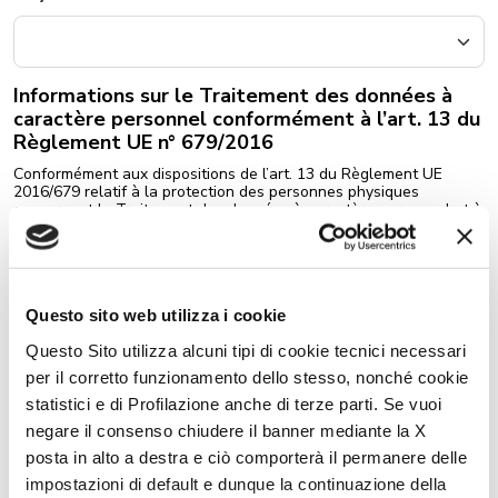
Informations sur le Traitement des données à
caractère personnel conformément à l’art. 13 du
Règlement UE n° 679/2016
Conformément aux dispositions de l’art. 13 du Règlement UE
2016/679 relatif à la protection des personnes physiques
concernant le Traitement des données à caractère personnel et à
la libre circulation de ces données, la société du Groupe Trigano
S.p.a pour les marques Roller Team, CI, en sa qualité de
Responsable du traitement des données à caractère personnel,
vous informe que les données que vous nous avez fournies seront
traitées conformément aux dispositions et aux fins indiquées ci-
Questo sito web utilizza i cookie
dessous.
Consenso
Questo Sito utilizza alcuni tipi di cookie tecnici necessari
J’autorise le traitement de mes données et je déclare avoir
per il corretto funzionamento dello stesso, nonché cookie
pris connaissance de la Politique de confidentialité.
Cliquez
statistici e di Profilazione anche di terze parti. Se vuoi
ici pour consulter la politique de confidentialité
negare il consenso chiudere il banner mediante la X
Consenso
posta in alto a destra e ciò comporterà il permanere delle
Je souhaite m’inscrire à la newsletter pour recevoir des
informations et des offres promotionnelles et commerciales
impostazioni di default e dunque la continuazione della