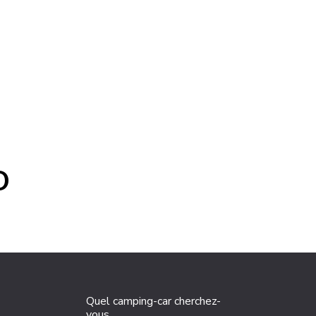
O
Quel camping-car cherchez-
vous