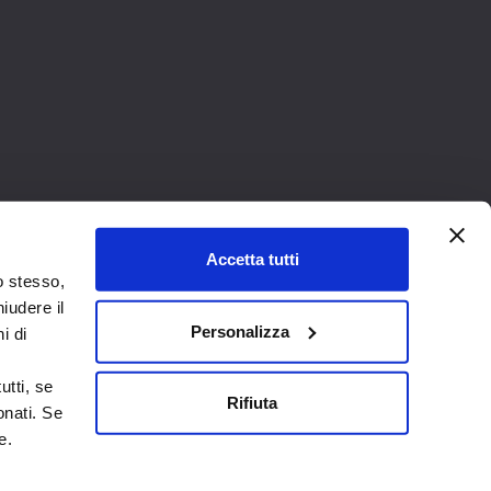
Accetta tutti
o stesso,
iudere il
Personalizza
i di
i
utti, se
Rifiuta
nati. Se
e.