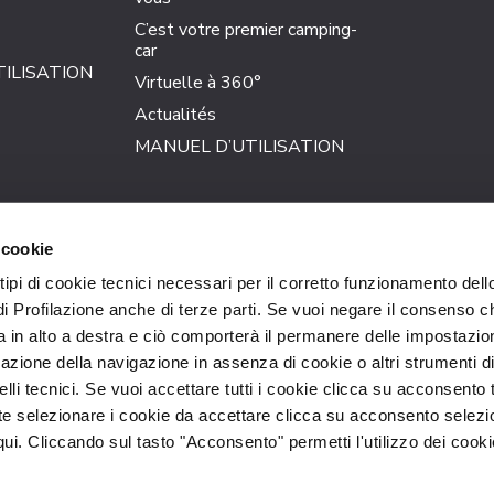
C’est votre premier camping-
car
ILISATION
Virtuelle à 360°
Actualités
MANUEL D’UTILISATION
Trigano S.p.A.
 cookie
Loc. Cusona – 53037 San Gimignano (SI) – Italy
Tel. +39 0577-6501 Fax +39 0577-650200
 tipi di cookie tecnici necessari per il corretto funzionamento dell
di Profilazione anche di terze parti. Se vuoi negare il consenso ch
P.I. 01010530523 – C.F. 12636260155
 in alto a destra e ciò comporterà il permanere delle impostazion
N° REA 13954 – Cap. Soc. 18.000.000 i.v.
azione della navigazione in assenza di cookie o altri strumenti d
FOLLOW US
li tecnici. Se vuoi accettare tutti i cookie clicca su acconsento t
 selezionare i cookie da accettare clicca su acconsento selezio
qui. Cliccando sul tasto "Acconsento" permetti l'utilizzo dei cooki