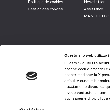
articles
Politique de cookies
Newsletter
Gestion des cookies
Assistance
MANUEL D’UT
Questo sito web utilizza i
Questo Sito utilizza alcuni
nonché cookie statistici e 
banner mediante la X posta
default e dunque la continu
tracciamento diversi da quel
invece vuoi autonomamente
vuoi saperne di più clicca 