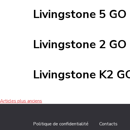
Livingstone 5 GO
Livingstone 2 GO
Livingstone K2 G
Navigation
Articles plus anciens
des
Politique de confidentialité
Contacts